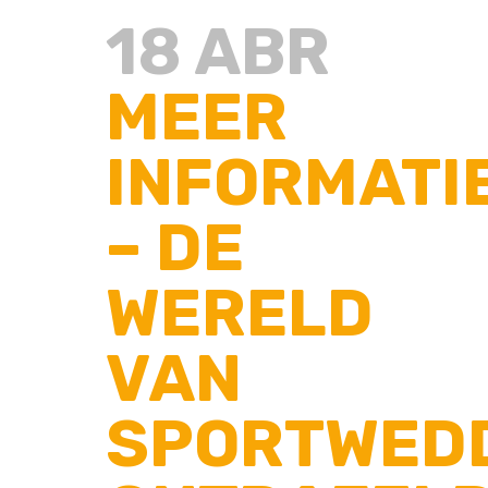
18 ABR
MEER
INFORMATI
– DE
WERELD
VAN
SPORTWED