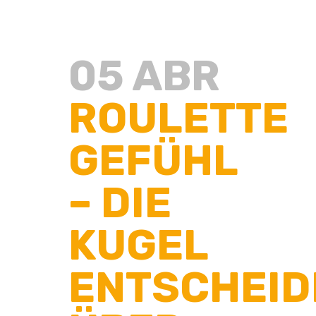
05 ABR
ROULETTE
GEFÜHL
– DIE
KUGEL
ENTSCHEID