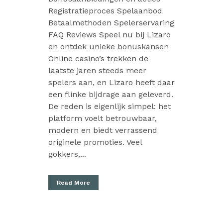
Registratieproces Spelaanbod
Betaalmethoden Spelerservaring
FAQ Reviews Speel nu bij Lizaro
en ontdek unieke bonuskansen
Online casino’s trekken de
laatste jaren steeds meer
spelers aan, en Lizaro heeft daar
een flinke bijdrage aan geleverd.
De reden is eigenlijk simpel: het
platform voelt betrouwbaar,
modern en biedt verrassend
originele promoties. Veel
gokkers,...
Read More