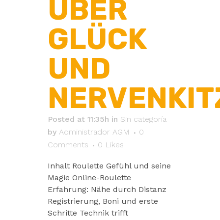
ÜBER
GLÜCK
UND
NERVENKIT
Posted at 11:35h
in
Sin categoría
by
Administrador AGM
0
Comments
0
Likes
Inhalt Roulette Gefühl und seine
Magie Online-Roulette
Erfahrung: Nähe durch Distanz
Registrierung, Boni und erste
Schritte Technik trifft