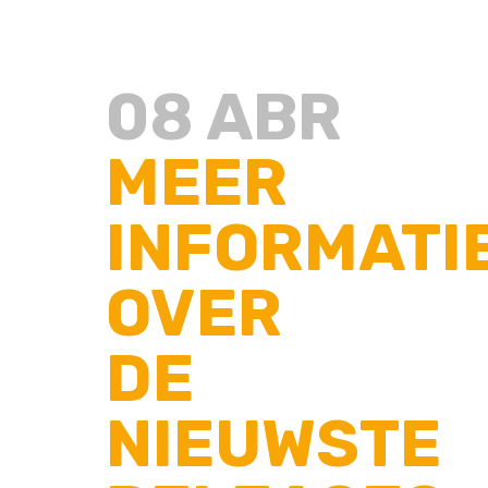
08 ABR
MEER
INFORMATI
OVER
DE
NIEUWSTE