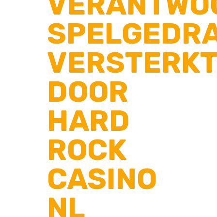
VERANTWO
SPELGEDR
VERSTERK
DOOR
HARD
ROCK
CASINO
NL