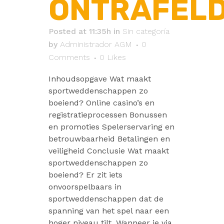
ONTRAFEL
Posted at 11:35h
in
Sin categoría
by
Administrador AGM
0
Comments
0
Likes
Inhoudsopgave Wat maakt
sportweddenschappen zo
boeiend? Online casino’s en
registratieprocessen Bonussen
en promoties Spelerservaring en
betrouwbaarheid Betalingen en
veiligheid Conclusie Wat maakt
sportweddenschappen zo
boeiend? Er zit iets
onvoorspelbaars in
sportweddenschappen dat de
spanning van het spel naar een
hoger niveau tilt. Wanneer je via