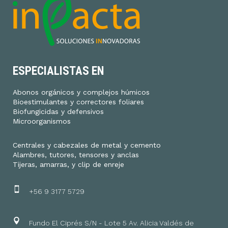
ESPECIALISTAS EN
Abonos orgánicos y complejos húmicos
Bioestimulantes y correctores foliares
Biofungicidas y defensivos
Microorganismos
Centrales y cabezales de metal y cemento
Alambres, tutores, tensores y anclas
Tijeras, amarras, y clip de enreje
+56 9 3177 5729
Fundo El Ciprés S/N - Lote 5 Av. Alicia Valdés de