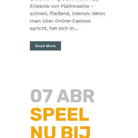
Erlebnis von Platincasino –
schnell, fließend, intensiv Wenn
man über Online-Casinos
spricht, hat sich in...
Read More
07 ABR
SPEEL
NU BIJ