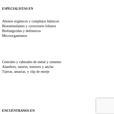
ESPECIALISTAS EN
Abonos orgánicos y complejos húmicos
Bioestimulantes y correctores foliares
Biofungicidas y defensivos
Microorganismos
Centrales y cabezales de metal y cemento
Alambres, tutores, tensores y anclas
Tijeras, amarras, y clip de enreje
+56 9 3177 5729
Fundo El Ciprés S/N - Lote 5 Av. Alicia Valdés de Balmaceda S/N
Pirque, Santiago, CL
Av. Miguel Ángel 03750 Puente Alto, Santiago, CL
Lun - Vier: 08:00 - 18:00
ENCUÉNTRANOS EN