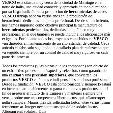
VESCO
está situada muy cerca de la ciudad de
Maniago
en el
norte de Italia, una ciudad conocida y apreciada en todo el mundo
por su larga tradición en la producción de
herramientas de corte
.
VESCO
trabaja hace ya varios años en la producción de
herramientas dedicadas a la poda profesional. Desde su nacimiento,
nos hemos impuesto como objetivo principal la manufactura de
herramientas profesionales
, dedicadas a un público muy
profesional, en el que también se puede incluir a los aficionados más
exigentes. Por lo tanto todos los proyectos concebidos en
VESCO
van dirigidos al mantenimiento de un alto estándar de calidad. Cada
artículo es fabricado siguiendo un detallado plan de realización que
va seguido siempre por un control de calidad muy riguroso en cada
parte del proceso.
Todos los productos (y las piezas que los componen) son objeto de
un exhaustivo proceso de búsqueda y selección, como garantía de
una
calidad
y una
precisión superiores
, que convierten los
productos
VESCO
en únicos e indispensables en el uso profesional.
Desde su fundación,
VESCO
está comprometida y siempre lo estará
en incrementar notablemente su gama con nuevos productos con el
fin de asegurar el futuro de la Empresa y mantener siempre una
ventaja sobre nuestra competencia.libero metus, quis ullamcorper
nulla suscipit a. Mauris gravida sollicitudin tortor, vitae varius ipsum
fermentum at. Integer nec quam suscipit dolor sodales luctus.
Aliquam erat volutpat. Duis