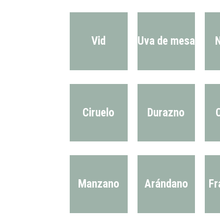
Vid
Uva de mesa
Ciruelo
Durazno
C
Manzano
Arándano
Fr