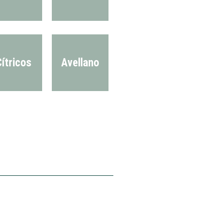
ítricos
Avellano