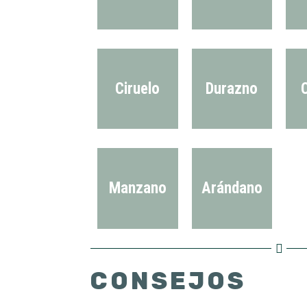
Ciruelo
Durazno
C
Manzano
Arándano
CONSEJOS