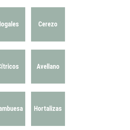
Nogales
Cerezo
ítricos
Avellano
ambuesa
Hortalizas