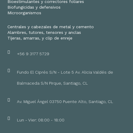
Bioestimulantes y correctores foliares
Biofungicidas y defensivos
Microorganismos
Centrales y cabezales de metal y cemento
Alambres, tutores, tensores y anclas
Tijeras, amarras, y clip de enreje
+56 9 3177 5729
Fundo El Ciprés S/N - Lote 5 Av. Alicia Valdés de
Balmaceda S/N Pirque, Santiago, CL
Av. Miguel Ángel 03750 Puente Alto, Santiago, CL
Lun - Vier: 08:00 - 18:00