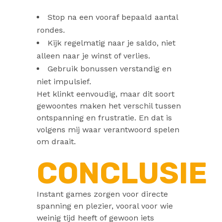
Stop na een vooraf bepaald aantal
rondes.
Kijk regelmatig naar je saldo, niet
alleen naar je winst of verlies.
Gebruik bonussen verstandig en
niet impulsief.
Het klinkt eenvoudig, maar dit soort
gewoontes maken het verschil tussen
ontspanning en frustratie. En dat is
volgens mij waar verantwoord spelen
om draait.
CONCLUSIE
Instant games zorgen voor directe
spanning en plezier, vooral voor wie
weinig tijd heeft of gewoon iets