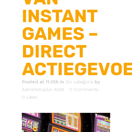
INSTANT
GAMES –
DIRECT
ACTIEGEVO
Posted at 11:35h
in
Sin categoría
by
Administrador AGM
0 Comments
0
Likes