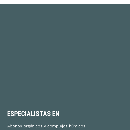
ESPECIALISTAS EN
Abonos orgánicos y complejos húmicos