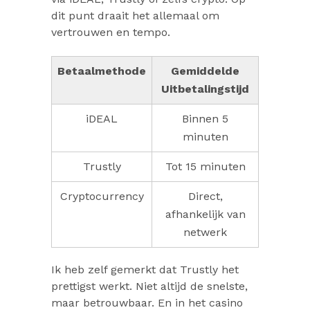
dit punt draait het allemaal om
vertrouwen en tempo.
Betaalmethode
Gemiddelde
Uitbetalingstijd
iDEAL
Binnen 5
minuten
Trustly
Tot 15 minuten
Cryptocurrency
Direct,
afhankelijk van
netwerk
Ik heb zelf gemerkt dat Trustly het
prettigst werkt. Niet altijd de snelste,
maar betrouwbaar. En in het casino