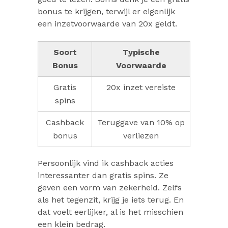
bonus te krijgen, terwijl er eigenlijk
een inzetvoorwaarde van 20x geldt.
Soort
Typische
Bonus
Voorwaarde
Gratis
20x inzet vereiste
spins
Cashback
Teruggave van 10% op
bonus
verliezen
Persoonlijk vind ik cashback acties
interessanter dan gratis spins. Ze
geven een vorm van zekerheid. Zelfs
als het tegenzit, krijg je iets terug. En
dat voelt eerlijker, al is het misschien
een klein bedrag.