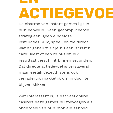
ACTIEGEVO
De charme van instant games ligt in
hun eenvoud. Geen gecompliceerde
strategieën, geen eindeloze
instructies. Klik, speel, en zie direct
wat er gebeurt. Of je nu een ‘scratch
card’ kiest of een mini-slot, elk
resultaat verschijnt binnen seconden.
Dat directe actiegevoel is verslavend,
maar eerlijk gezegd, soms ook
verraderlijk makkelijk om in door te
blijven klikken.
Wat interessant is, is dat veel online
casino’s deze games nu toevoegen als
onderdeel van hun mobiele aanbod.