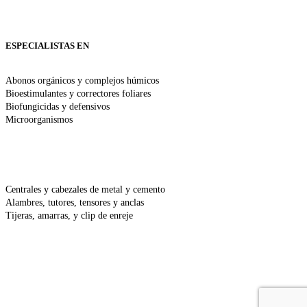
ESPECIALISTAS EN
Abonos orgánicos y complejos húmicos
Bioestimulantes y correctores foliares
Biofungicidas y defensivos
Microorganismos
Centrales y cabezales de metal y cemento
Alambres, tutores, tensores y anclas
Tijeras, amarras, y clip de enreje
+56 9 3177 5729
Fundo El Ciprés S/N - Lote 5 Av. Alicia Valdés de Balmaceda S/N
Pirque, Santiago, CL
Av. Miguel Ángel 03750 Puente Alto, Santiago, CL
Lun - Vier: 08:00 - 18:00