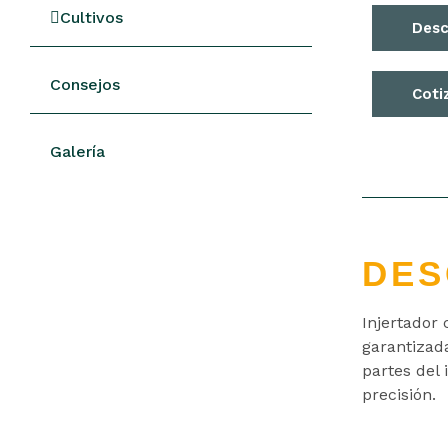
Cultivos
Desc
Consejos
Coti
Galería
DES
Injertador 
garantizada
partes del 
precisión.