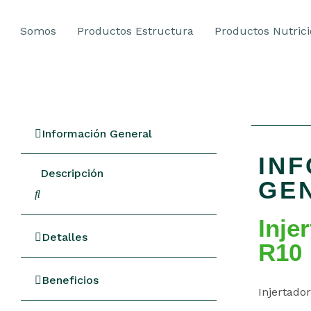
Somos
Productos Estructura
Productos Nutric
Información General
IN
Descripción
GE
Inje
Detalles
R10
Beneficios
Injertado