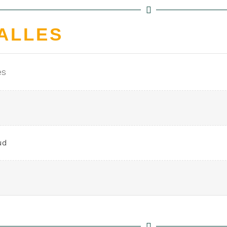
ALLES
es
ud