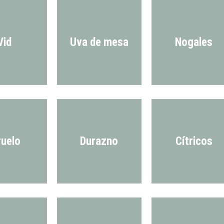
Vid
Uva de mesa
Nogales
ruelo
Durazno
Cítricos