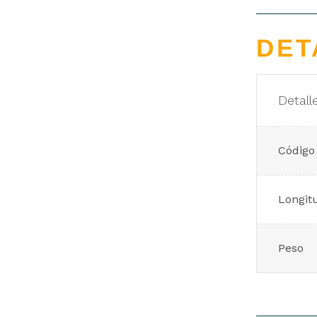
DET
Detall
Código
Longit
Peso