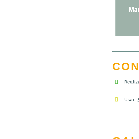
Ma
CON
Realiz
Usar g