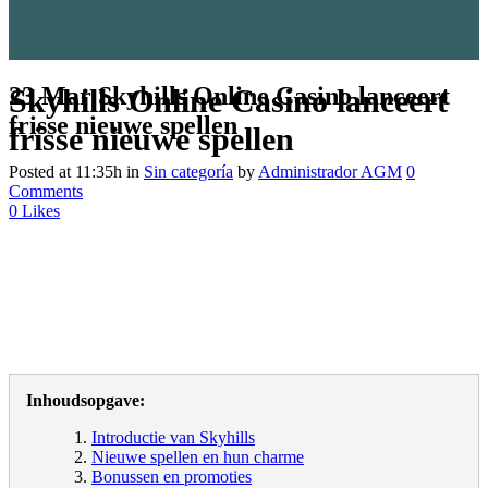
23 Mar
Skyhills Online Casino lanceert
Skyhills Online Casino lanceert
frisse nieuwe spellen
frisse nieuwe spellen
Posted at 11:35h
in
Sin categoría
by
Administrador AGM
0
Comments
0
Likes
Inhoudsopgave:
Introductie van Skyhills
Nieuwe spellen en hun charme
Bonussen en promoties