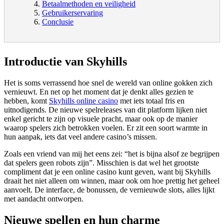
Betaalmethoden en veiligheid
Gebruikerservaring
Conclusie
Introductie van Skyhills
Het is soms verrassend hoe snel de wereld van online gokken zich
vernieuwt. En net op het moment dat je denkt alles gezien te
hebben, komt
Skyhills online casino
met iets totaal fris en
uitnodigends. De nieuwe spelreleases van dit platform lijken niet
enkel gericht te zijn op visuele pracht, maar ook op de manier
waarop spelers zich betrokken voelen. Er zit een soort warmte in
hun aanpak, iets dat veel andere casino’s missen.
Zoals een vriend van mij het eens zei: “het is bijna alsof ze begrijpen
dat spelers geen robots zijn”. Misschien is dat wel het grootste
compliment dat je een online casino kunt geven, want bij Skyhills
draait het niet alleen om winnen, maar ook om hoe prettig het geheel
aanvoelt. De interface, de bonussen, de vernieuwde slots, alles lijkt
met aandacht ontworpen.
Nieuwe spellen en hun charme