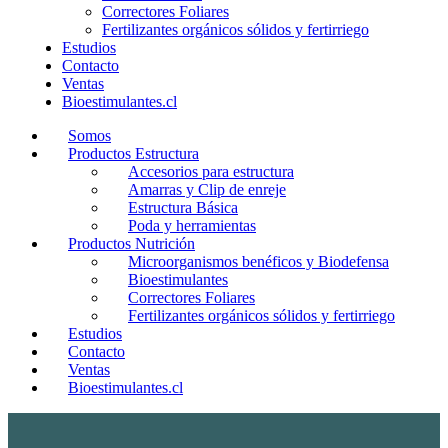
Correctores Foliares
Fertilizantes orgánicos sólidos y fertirriego
Estudios
Contacto
Ventas
Bioestimulantes.cl
Somos
Productos Estructura
Accesorios para estructura
Amarras y Clip de enreje
Estructura Básica
Poda y herramientas
Productos Nutrición
Microorganismos benéficos y Biodefensa
Bioestimulantes
Correctores Foliares
Fertilizantes orgánicos sólidos y fertirriego
Estudios
Contacto
Ventas
Bioestimulantes.cl