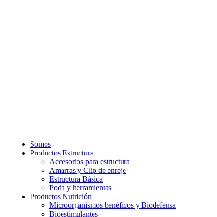
Somos
Productos Estructura
Accesorios para estructura
Amarras y Clip de enreje
Estructura Básica
Poda y herramientas
Productos Nutrición
Microorganismos benéficos y Biodefensa
Bioestimulantes